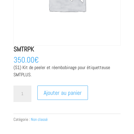
SMTRPK
350.00
€
(S1) Kit de peeler et réembobinage pour étiquetteuse
SMTPLUS.
quantité
Ajouter au panier
de
SMTRPK
Catégorie :
Non classé