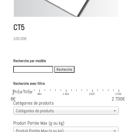
CT5
100.00
€
Recherche par modèle
Search
for:
Recherche avec filtre
Price filter
8
681
1 354
2 027
2 700
8€
2 700€
Catégories de produits
Catégories de produits
Produit Portée Max (g ou kg)
Produit Portée Max (g ou kg)