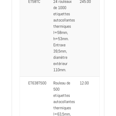
ET58TC
24 rouleaux
245.00
de 1000
etiquettes
autocollantes
thermiques
l=58mm,
h=53mm.
Entraxe
39,5mm,
diamètre
extérieur
110mm.
ET638T500
Rouleau de
12.00
500
etiquettes
autocollantes
thermiques
l=63,5mm,