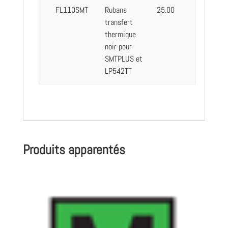
FL110SMT
Rubans
25.00
transfert
thermique
noir pour
SMTPLUS et
LP542TT
Produits apparentés