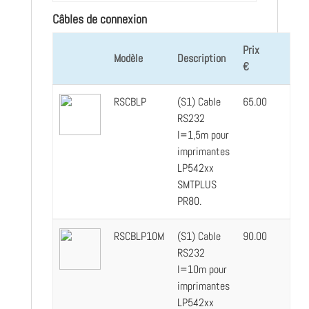
Câbles de connexion
Prix
Modèle
Description
€
RSCBLP
(S1) Cable
65.00
RS232
l=1,5m pour
imprimantes
LP542xx
SMTPLUS
PR80.
RSCBLP10M
(S1) Cable
90.00
RS232
l=10m pour
imprimantes
LP542xx