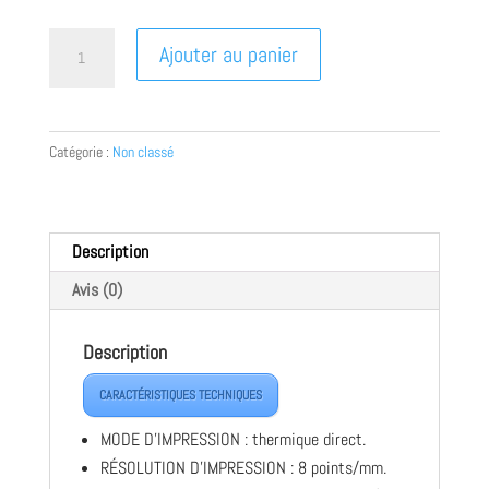
quantité
Ajouter au panier
de
"SMTPLUSPRO"
ETIQUETEUSE
IMPRESSION
Catégorie :
Non classé
DIRECTE
OU
TRANSFERT
THERMIQUE
Description
Avis (0)
Description
CARACTÉRISTIQUES TECHNIQUES
MODE D’IMPRESSION : thermique direct.
RÉSOLUTION D’IMPRESSION : 8 points/mm.