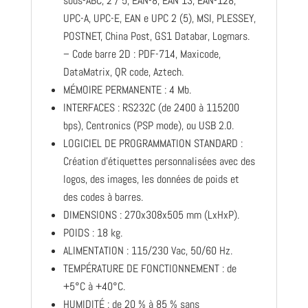
sous-ABC, 2 / 5, EAN-8, EAN 13, EAN-128,
UPC-A, UPC-E, EAN e UPC 2 (5), MSI, PLESSEY,
POSTNET, China Post, GS1 Databar, Logmars.
– Code barre 2D : PDF-714, Maxicode,
DataMatrix, QR code, Aztech.
MÉMOIRE PERMANENTE : 4 Mb.
INTERFACES : RS232C (de 2400 à 115200
bps), Centronics (PSP mode), ou USB 2.0.
LOGICIEL DE PROGRAMMATION STANDARD :
Création d’étiquettes personnalisées avec des
logos, des images, les données de poids et
des codes à barres.
DIMENSIONS : 270x308x505 mm (LxHxP).
POIDS : 18 kg.
ALIMENTATION : 115/230 Vac, 50/60 Hz.
TEMPÉRATURE DE FONCTIONNEMENT : de
+5°C à +40°C.
HUMIDITÉ : de 20 % à 85 % sans