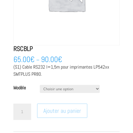
RSCBLP
65.00
€
90.00
€
–
(S1) Cable RS232 l=1,5m pour imprimantes LP542xx
SMTPLUS PR80.
Modèle
quantité
Ajouter au panier
de
RSCBLP