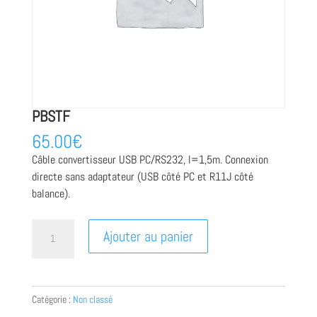
PBSTF
65.00
€
Câble convertisseur USB PC/RS232, l=1,5m. Connexion
directe sans adaptateur (USB côté PC et R11J côté
balance).
quantité
Ajouter au panier
de
PBSTF
Catégorie :
Non classé