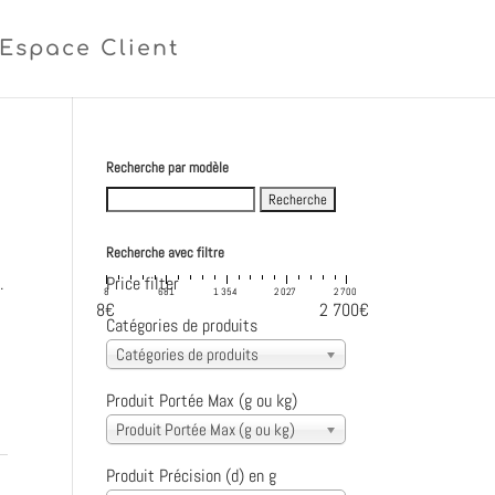
Espace Client
Recherche par modèle
Search
for:
Recherche avec filtre
.
Price filter
8
681
1 354
2 027
2 700
8€
2 700€
Catégories de produits
Catégories de produits
Produit Portée Max (g ou kg)
Produit Portée Max (g ou kg)
Produit Précision (d) en g