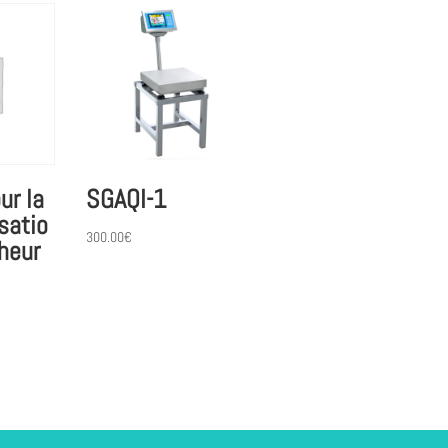
ur la
SGAQI-1
satio
300.00
€
cheur