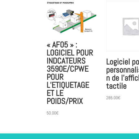
« AF05 » :
LOGICIEL POUR
INDCATEURS
Logiciel po
3590E/CPWE
personnali
POUR
n de l’affi
L’ETIQUETAGE
tactile
ET LE
285.00
€
POIDS/PRIX
50.00
€