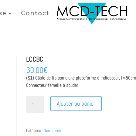
se
Contact
LCCBC
60.00
€
(S1) Câble de liaison d’une plateforme à indicateur, l=50cm
Connecteur femelle à souder.
quantité
Ajouter au panier
de
LCCBC
Catégorie :
Non classé