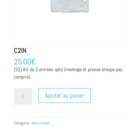
C2IN
25.00
€
(S1) Kit de 2 entrées opto (montage et presse-étoupe pas
compris).
quantité
Ajouter au panier
de
C2IN
Catégorie :
Non classé