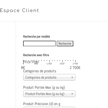
Espace Client
Recherche par modèle
Search
for:
Recherche avec filtre
Price filter
8
681
1 354
2 027
2 700
8€
2 700€
Catégories de produits
Catégories de produits
Produit Portée Max (g ou kg)
Produit Portée Max (g ou kg)
Produit Précision (d) en g