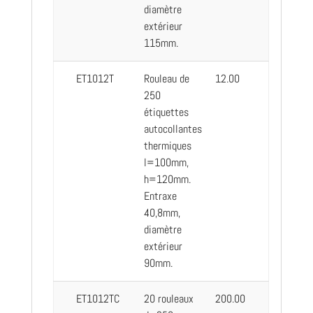
diamètre
extérieur
115mm.
ET1012T
Rouleau de
12.00
250
étiquettes
autocollantes
thermiques
l=100mm,
h=120mm.
Entraxe
40,8mm,
diamètre
extérieur
90mm.
ET1012TC
20 rouleaux
200.00