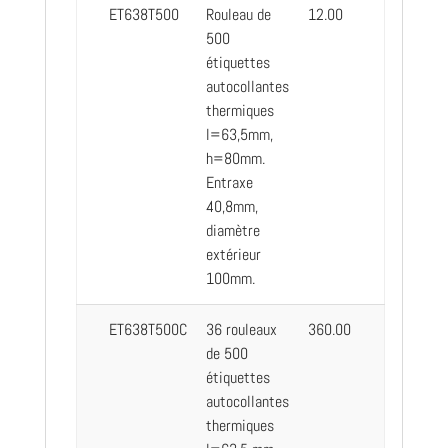
ET638T500
Rouleau de
12.00
500
étiquettes
autocollantes
thermiques
l=63,5mm,
h=80mm.
Entraxe
40,8mm,
diamètre
extérieur
100mm.
ET638T500C
36 rouleaux
360.00
de 500
étiquettes
autocollantes
thermiques