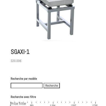
SGAXI-1
320.00
€
Recherche par modèle
Search
for:
Recherche avec filtre
Price filter
8
681
1 354
2 027
2 700