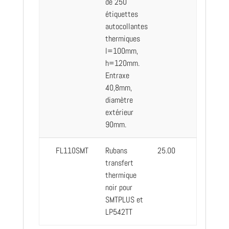
de 250
étiquettes
autocollantes
thermiques
l=100mm,
h=120mm.
Entraxe
40,8mm,
diamètre
extérieur
90mm.
FL110SMT
Rubans
25.00
transfert
thermique
noir pour
SMTPLUS et
LP542TT