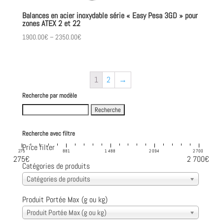
Balances en acier inoxydable série « Easy Pesa 3GD » pour
zones ATEX 2 et 22
1900.00
€
–
2350.00
€
1
2
→
Recherche par modèle
Search
for:
Recherche avec filtre
Price filter
275
881
1 488
2 094
2 700
275€
2 700€
Catégories de produits
Catégories de produits
Produit Portée Max (g ou kg)
Produit Portée Max (g ou kg)